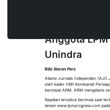
AJI Jakarta 
Anggota LPM 
Unindra
Rilis Siaran Pers
Aliansi Jurnalis Independen (AJI
oleh kader HMI Komisariat Persi
berinisial ARM. ARM mengalami ced
Kejadian tersebut bermula saat te
laman www.lpmprogress.com pada 