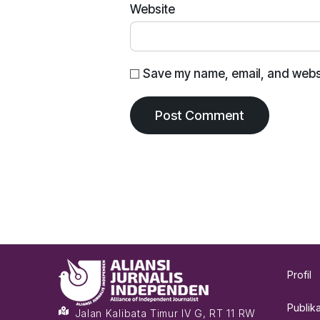
Website
Save my name, email, and websit
Profil
Publika
Jalan Kalibata Timur IV G, RT 11 RW