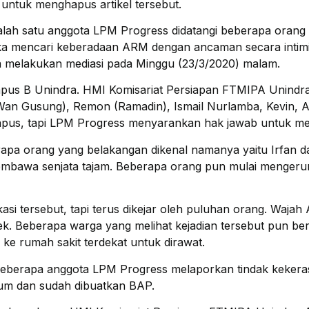
untuk menghapus artikel tersebut.
salah satu anggota LPM Progress didatangi beberapa orang
 mencari keberadaan ARM dengan ancaman secara intimidat
 melakukan mediasi pada Minggu (23/3/2020) malam.
ampus B Unindra. HMI Komisariat Persiapan FTMIPA Unindr
an Gusung), Remon (Ramadin), Ismail Nurlamba, Kevin, Ab
apus, tapi LPM Progress menyarankan hak jawab untuk memb
rapa orang yang belakangan dikenal namanya yaitu Irfan
bawa senjata tajam. Beberapa orang pun mulai mengeru
i tersebut, tapi terus dikejar oleh puluhan orang. Wajah 
k. Beberapa warga yang melihat kejadian tersebut pun be
e rumah sakit terdekat untuk dirawat.
berapa anggota LPM Progress melaporkan tindak kekerasa
sum dan sudah dibuatkan BAP.