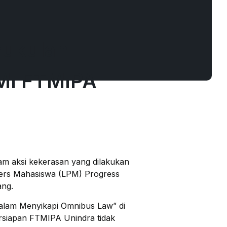
mukulan
MI FTMIPA
m aksi kekerasan yang dilakukan
ers Mahasiswa (LPM) Progress
ang.
 Dalam Menyikapi Omnibus Law” di
rsiapan FTMIPA Unindra tidak