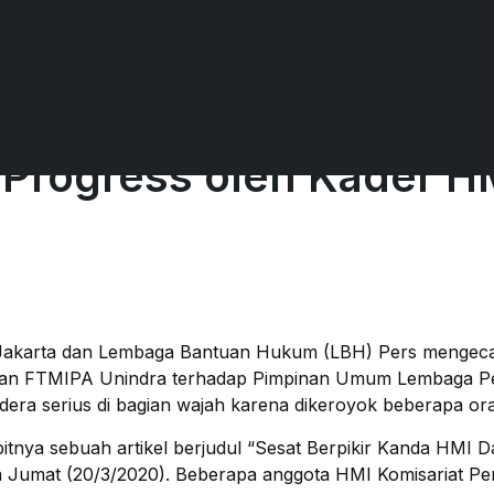
dan LBH Pers Kecam Pe
Progress oleh Kader H
) Jakarta dan Lembaga Bantuan Hukum (LBH) Pers mengeca
apan FTMIPA Unindra terhadap Pimpinan Umum Lembaga P
era serius di bagian wajah karena dikeroyok beberapa or
rbitnya sebuah artikel berjudul “Sesat Berpikir Kanda HMI
Jumat (20/3/2020). Beberapa anggota HMI Komisariat Pe