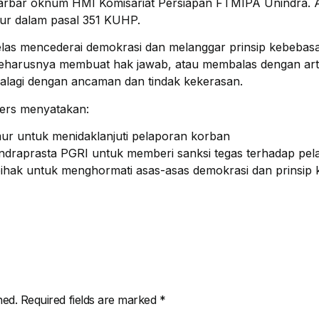
arbar oknum HMI Komisariat Persiapan FTMIPA Unindra.
tur dalam pasal 351 KUHP.
s-jelas mencederai demokrasi dan melanggar prinsip kebeba
seharusnya membuat hak jawab, atau membalas dengan art
alagi dengan ancaman dan tindak kekerasan.
Pers menyatakan:
ur untuk menidaklanjuti pelaporan korban
ndraprasta PGRI untuk memberi sanksi tegas terhadap pel
hak untuk menghormati asas-asas demokrasi dan prinsip 
hed.
Required fields are marked
*