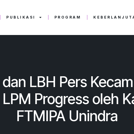
PUBLIKASI
PROGRAM
KEBERLANJUTA
a dan LBH Pers Keca
 LPM Progress oleh K
FTMIPA Unindra