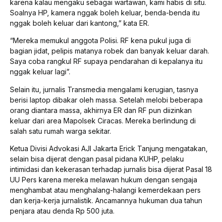
karena kalau mengaku sebagai wartawan, kami habis di situ.
Soalnya HP, kamera nggak boleh keluar, benda-benda itu
nggak boleh keluar dari kantong,” kata ER.
“Mereka memukul anggota Polisi. RF kena pukul juga di
bagian jidat, pelipis matanya robek dan banyak keluar darah.
Saya coba rangkul RF supaya pendarahan di kepalanya itu
nggak keluar lagi”.
Selain itu, jurnalis Transmedia mengalami kerugian, tasnya
berisi laptop dibakar oleh massa. Setelah melobi beberapa
orang diantara massa, akhirnya ER dan RF pun diizinkan
keluar dari area Mapolsek Ciracas. Mereka berlindung di
salah satu rumah warga sekitar.
Ketua Divisi Advokasi AJI Jakarta Erick Tanjung mengatakan,
selain bisa dijerat dengan pasal pidana KUHP, pelaku
intimidasi dan kekerasan terhadap jurnalis bisa dijerat Pasal 18
UU Pers karena mereka melawan hukum dengan sengaja
menghambat atau menghalang-halangi kemerdekaan pers
dan kerja-kerja jurnalistik. Ancamannya hukuman dua tahun
penjara atau denda Rp 500 juta.