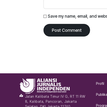
Save my name, email, and websit
Profil
Publika
Jalan Kalibata Timur IV G, RT 11 RW
8, Kalibata, Pancoran, Jakarta
Progr
Selatan, DKI Jakarta 12740