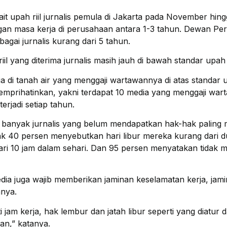
ait upah riil jurnalis pemula di Jakarta pada November h
gan masa kerja di perusahaan antara 1-3 tahun. Dewan P
agai jurnalis kurang dari 5 tahun.
il yang diterima jurnalis masih jauh di bawah standar upah
 di tanah air yang menggaji wartawannya di atas standar 
memprihatinkan, yakni terdapat 10 media yang menggaji w
terjadi setiap tahun.
 banyak jurnalis yang belum mendapatkan hak-hak paling m
k 40 persen menyebutkan hari libur mereka kurang dari d
h dari 10 jam dalam sehari. Dan 95 persen menyatakan tidak
dia juga wajib memberikan jaminan keselamatan kerja, jami
anya.
i jam kerja, hak lembur dan jatah libur seperti yang diat
an,” katanya.