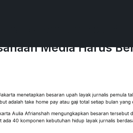
rnalis Pemula Rp 8,42 J
usahaan Media Harus Be
 Jakarta menetapkan besaran upah layak jurnalis pemula 
ut adalah take home pay atau gaji total setiap bulan yang d
Jakarta Aulia Afrianshah mengungkapkan besaran tersebut
ut ada 40 komponen kebutuhan hidup layak jurnalis berdas