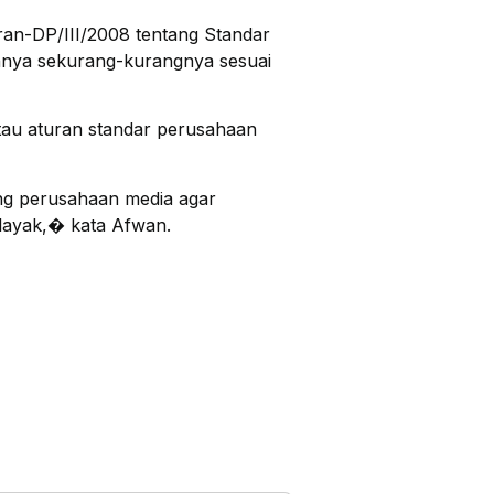
an-DP/III/2008 tentang Standar
nya sekurang-kurangnya sesuai
au aturan standar perusahaan
ong perusahaan media agar
m layak,� kata Afwan.