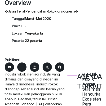
Overview
�Jalan Terjal Pengendalian Rokok di Indonesia�
Tanggal
Maret-Mei 2020
Waktu
-
Lokasi
Yogyakarta
Peserta
22 peserta
Publikasi
Diskusi
Industri rokok menjadi industri yang
AGENDA
Publik
dimanja dan disayang di negeri ini.
Amran
Hanya di Indonesia, industri rokok
TERKAIT
Sulaiman
dianggap sebagai industri bersih yang
Hancurkan
tidak melakukan pelanggaran hukum
Ekosistem
apapun. Padahal, tahun lalu Bristih
Pers
American Tobacco (BAT) dilaporkan