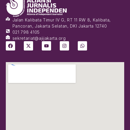
Jalan Kalibata Timur IV G, RT 11 RW 8, Kalibata,
Pancoran, Jakarta Selatan, DKI Jakarta 12740
021 798 4105
sekretariat@ajijakarta.org