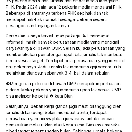
36 pekerja media dan jurnalis dari empat media mengalami
PHK. Pada 2024 saja, ada 12 pekerja media mengalami PHK.
Beberapa di antaranya terkena PHK sepihak dan tak
mendapat hak-hak normatif sebagai pekerja seperti
pesangon dan tunjangan lainnya.
Persoalan lainnya terkait upah pekerja. AJI mendapat
informasi, masih banyak perusahaan media yang menggaji
karyawannya di bawah UMP. Selain itu, ada perusahaan yang
memberlakukan pemotongan upah bila jurnalis tak membuat
berita sesuai target. Terdapat pula perusahaan yang mencicil
gaji pekerjanya. Jadi, jurnalis tak menerima gaji secara utuh
melainkan diangsur sebanyak 3-4 kali dalam sebulan.
�Mengupah pekerja di bawah UMP merupakan perbuatan
pidana. Maka pekerja yang menerima upah tak sesuai UMP
bisa melapor ke polisi,� kata Dian.
Selanjutnya, beban kerja ganda juga mesti ditanggung oleh
jurnalis di Lampung. Selain membuat berita, terdapat
perusahaan yang mewajibkan jurnalisnya untuk mencari
pemasukan melalui iklan atau kerja sama. Biasanya mereka
diberi target tertentu setiap bulan. Sehingga jurnalis bekerja